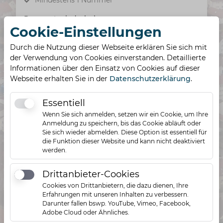
Mindestens 1 Nummer
Passwort wiederholen
Cookie-Einstellungen
Durch die Nutzung dieser Webseite erklären Sie sich mit
der Verwendung von Cookies einverstanden. Detaillierte
Informationen über den Einsatz von Cookies auf dieser
Webseite erhalten Sie in der
Datenschutzerklärung
.
Registrieren
Essentiell
Essentiell
Registriere dich jetzt als
Wenn Sie sich anmelden, setzen wir ein Cookie, um Ihre
Anmeldung zu speichern, bis das Cookie abläuft oder
Nutzer!
Sie sich wieder abmelden. Diese Option ist essentiell für
die Funktion dieser Website und kann nicht deaktiviert
werden.
Werde Teil unserer Community und
bleibe immer auf dem neuesten Stand!
Drittanbieter-Cookies
Drittanbieter-Cookies
Cookies von Drittanbietern, die dazu dienen, Ihre
Erhalte exklusive Angebote und
Erfahrungen mit unseren Inhalten zu verbessern.
Informationen als Erster!
Darunter fallen bswp. YouTube, Vimeo, Facebook,
Adobe Cloud oder Ähnliches.
Verpasse nie wieder wichtige